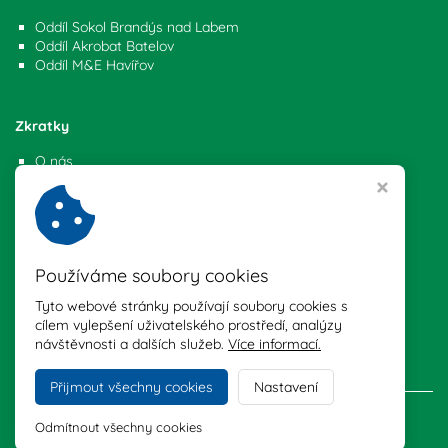
Oddíl Sokol Brandýs nad Labem
Oddíl Akrobat Batelov
Oddíl M&E Havířov
Zkratky
O nás
Závody a akce
Nastavení cookies
Kontakt
Používáme soubory cookies
Slovenská 2 Praha 10, 101 00
Tyto webové stránky používají soubory cookies s
+420 728 479 202
cílem vylepšení uživatelského prostředí, analýzy
info@akrobatickagymnastika.cz
návštěvnosti a dalších služeb.
Více informací.
Přijmout všechny cookies
Nastavení
Copyright © 2026,
akrobatickagymnastika.cz
Odmítnout všechny cookies
Webdesign Virtualis.cz