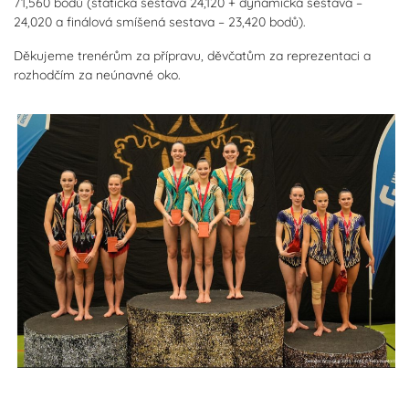
71,560 bodů (statická sestava 24,120 + dynamická sestava –
24,020 a finálová smíšená sestava – 23,420 bodů).
Děkujeme trenérům za přípravu, děvčatům za reprezentaci a
rozhodčím za neúnavné oko.