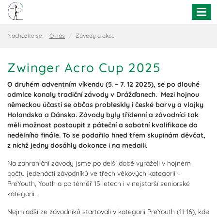
Togg
navi
Nacházíte se:
O nás
Závody a akce
Zwinger Acro Cup 2025
O druhém adventním víkendu (5. – 7. 12 2025), se po dlouhé
odmlce konaly tradiční závody v Drážďanech. Mezi hojnou
německou účastí se občas probleskly i české barvy a vlajky
Holandska a Dánska. Závody byly třídenní a závodníci tak
měli možnost postoupit z páteční a sobotní kvalifikace do
nedělního finále. To se podařilo hned třem skupinám děvčat,
z nichž jedny dosáhly dokonce i na medaili.
Na zahraniční závody jsme po delší době vyráželi v hojném
počtu jedenácti závodníků ve třech věkových kategorií –
PreYouth, Youth a po téměř 15 letech i v nejstarší seniorské
kategorii.
Nejmladší ze závodníků startovali v kategorii PreYouth (11-16), kde