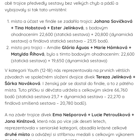
obě trojice předvedly sestavy bez velkých chyb a pádů a
vybojovaly si tak tato umístění:
místo a účast ve finále se zadařilo trojici
: Johana Sovičková
+ Tina Hobstová + Ester Jelínková
, s bodovým
ohodnocením 22,600 (statická sestava) + 20,800 (dynamická
sestava) a finálová statická sestava – 23,15 bodů.
místo pro trojici – Amálie
Glória Águas + Marie Hámková +
Matylda Říhová
, bylo s tímto bodovým ohodnocením: 22,600
(statická sestava) + 19,650 (dynamická sestava)
V kategorii Youth (12-18) nás reprezentovala na prvních větších
závodech ve společném složení dvojice dívek
Tereza Jelínková +
Šárka Nováková
. I ženský pár se dostal do finále, a to z pátého
místa. Tuto příčku si děvčata udržela s celkovým skóre 66,760
bodů (statická sestava 23,7 + dynamická sestava – 22,270 a
finálová smíšená sestava – 20,780 bodů).
A na závěr trojice dívek
Ema Nešporová + Lucie Petroušková +
Jana
Kinštová
, která nás po více jak deseti letech,
reprezentovala v seniorské kategorii, obsadila krásné celkově
druhé místo
a odvážejí si stříbrnou medaili s celkovým výkonem